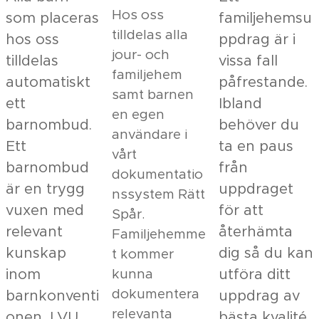
Hos oss
som placeras
familjehemsu
tilldelas alla
hos oss
ppdrag är i
jour- och
tilldelas
vissa fall
familjehem
automatiskt
påfrestande.
samt barnen
ett
Ibland
en egen
barnombud.
behöver du
användare i
Ett
ta en paus
vårt
barnombud
från
dokumentatio
är en trygg
uppdraget
nssystem Rätt
vuxen med
för att
Spår.
relevant
återhämta
Familjehemme
kunskap
dig så du kan
t kommer
inom
utföra ditt
kunna
dokumentera
barnkonventi
uppdrag av
relevanta
onen, LVU
bästa kvalité.