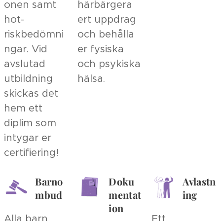
onen samt
härbärgera
hot-
ert uppdrag
riskbedömni
och behålla
ngar. Vid
er fysiska
avslutad
och psykiska
utbildning
hälsa.
skickas det
hem ett
diplim som
intygar er
certifiering!
Barno
Doku
Avlastn
mbud
mentat
ing
ion
Alla barn
Ett