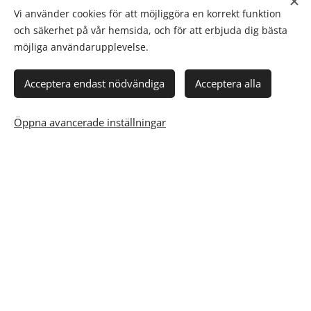
att barnet ska
Vi använder cookies för att möjliggöra en korrekt funktion
t träffar det
paus. Denna
och säkerhet på vår hemsida, och för att erbjuda dig bästa
ha möjlighet
placerade
insats
möjliga användarupplevelse.
att vara
barnet minst
erbjuder vi
delaktig under
en gång i
för att
Acceptera endast nödvändiga
Acceptera alla
hela
månaden.
förhindra
placeringen.
Öppna avancerade inställningar
avbrott i
placeringen
!
Ansökan om att bli jour- och
familjehem
Vill du bli jourhem, familjehem eller