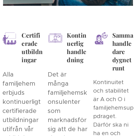
Certifi
Kontin
Samma
erade
uerlig
handle
utbildn
handle
dare
ingar
dning
dygnet
runt
Alla
Det är
Kontinuitet
familjehem
många
och stabilitet
erbjuds
familjehemsk
är A och O i
kontinuerligt
onsulenter
familjehemsup
certifierade
som
pdraget.
utbildningar
marknadsför
Därför ska ni
utifrån vår
sig att de har
ha en och