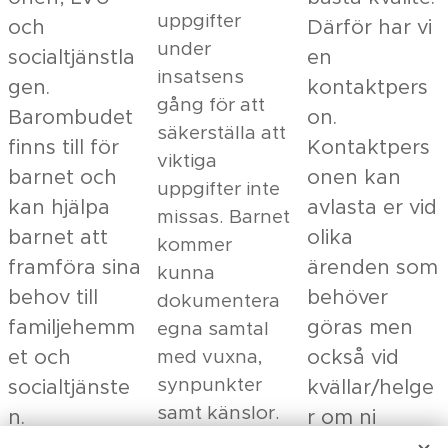
uppgifter
och
Därför har vi
under
socialtjänstla
en
insatsens
gen.
kontaktpers
gång för att
Barombudet
on.
säkerställa att
finns till för
Kontaktpers
viktiga
barnet och
onen kan
uppgifter inte
kan hjälpa
avlasta er vid
missas. Barnet
barnet att
olika
kommer
framföra sina
ärenden som
kunna
behov till
behöver
dokumentera
familjehemm
göras men
egna samtal
et och
också vid
med vuxna,
synpunkter
socialtjänste
kvällar/helge
samt känslor.
n.
r om ni
Detta är för
Barnombude
behöver en