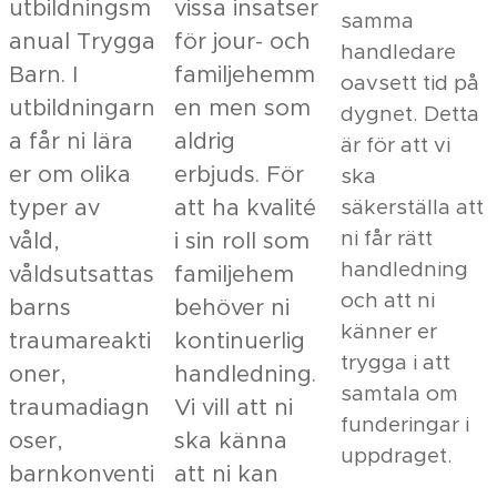
utbildningsm
vissa insatser
samma
anual Trygga
för jour- och
handledare
Barn. I
familjehemm
oavsett tid på
utbildningarn
en men som
dygnet. Detta
a får ni lära
aldrig
är för att vi
er om olika
erbjuds. För
ska
typer av
att ha kvalité
säkerställa att
ni får rätt
våld,
i sin roll som
handledning
våldsutsattas
familjehem
och att ni
barns
behöver ni
känner er
traumareakti
kontinuerlig
trygga i att
oner,
handledning.
samtala om
traumadiagn
Vi vill att ni
funderingar i
oser,
ska känna
uppdraget.
barnkonventi
att ni kan